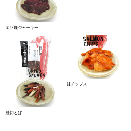
エゾ鹿ジャーキー
鮭チップス
鮭切とば