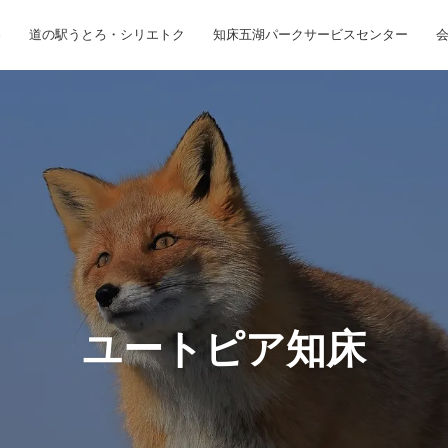
容
道の駅うとろ・シリエトク
知床五湖パークサービスセンター
ユ
ー
ト
ピ
ア
知
床