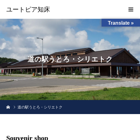
ユートピア知床
Translate »
道
の
駅
う
と
ろ
・
シ
リ
エ
ト
ク
道の駅うとろ・シリエトク
Souvenir shop