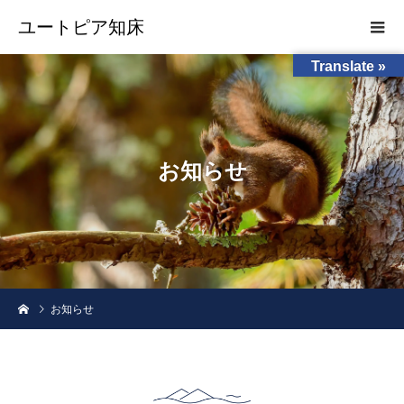
ユートピア知床
Translate »
お
知
ら
せ
お知らせ